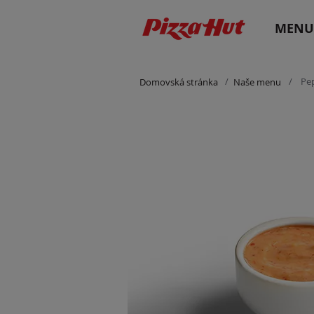
MENU
/
/
Pe
Domovská stránka
Naše menu