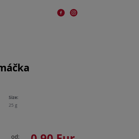
omáčka
Size:
25 g
0,90 Eur
od: